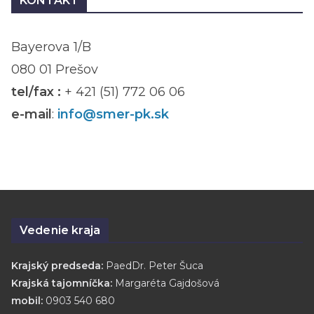
KONTAKT
Bayerova 1/B
080 01 Prešov
tel/fax :
+ 421 (51) 772 06 06
e-mail
:
info@smer-pk.sk
Vedenie kraja
Krajský predseda:
PaedDr. Peter Šuca
Krajská tajomníčka:
Margaréta Gajdošová
mobil:
0903 540 680