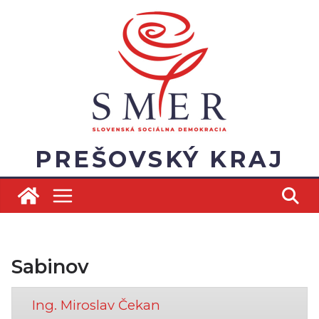
Skip
to
content
PREŠOVSKÝ KRAJ
Sabinov
Ing. Miroslav Čekan