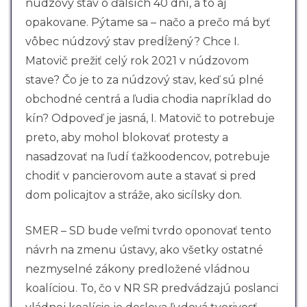
núdzový stav o ďalších 40 dní, a to aj
opakovane. Pýtame sa – načo a prečo má byť
vôbec núdzový stav predĺžený? Chce I.
Matovič prežiť celý rok 2021 v núdzovom
stave? Čo je to za núdzový stav, keď sú plné
obchodné centrá a ľudia chodia napríklad do
kín? Odpoveď je jasná, I. Matovič to potrebuje
preto, aby mohol blokovať protesty a
nasadzovať na ľudí ťažkoodencov, potrebuje
chodiť v pancierovom aute a stavať si pred
dom policajtov a stráže, ako sicílsky don.
SMER – SD bude veľmi tvrdo oponovať tento
návrh na zmenu ústavy, ako všetky ostatné
nezmyselné zákony predložené vládnou
koalíciou. To, čo v NR SR predvádzajú poslanci