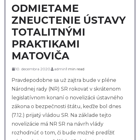
ODMIETAME
ZNEUCTENIE ÚSTAVY
TOTALITNÝMI
PRAKTIKAMI
MATOVIČA
10. decembra 2020
admin
1 min read
Pravdepodobne sa už zajtra bude v pléne
Národnej rady (NR) SR rokovať v skrátenom
legislatívnom konaní o novelizácii ústavného
zákona o bezpečnosti štátu, keďže bol dnes
(7.12.) prijatý vládou SR. Na základe tejto
novelizácie má NR SR na návrh vlády
rozhodnúť o tom, či bude možné predĺžiť