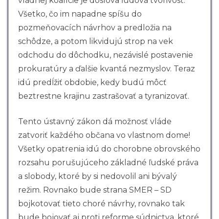
vládnej koalície je doslova ľudová tvorivosť.
Všetko, čo im napadne spíšu do
pozmeňovacích návrhov a predložia na
schôdze, a potom likvidujú strop na vek
odchodu do dôchodku, nezávislé postavenie
prokuratúry a ďalšie kvantá nezmyslov. Teraz
idú predĺžiť obdobie, kedy budú môcť
beztrestne krajinu zastrašovať a tyranizovať.
Tento ústavný zákon dá možnosť vláde
zatvoriť každého občana vo vlastnom dome!
Všetky opatrenia idú do chorobne obrovského
rozsahu porušujúceho základné ľudské práva
a slobody, ktoré by si nedovolil ani bývalý
režim. Rovnako bude strana SMER – SD
bojkotovať tieto choré návrhy, rovnako tak
bude bojovať aj proti reforme súdnictva, ktoré