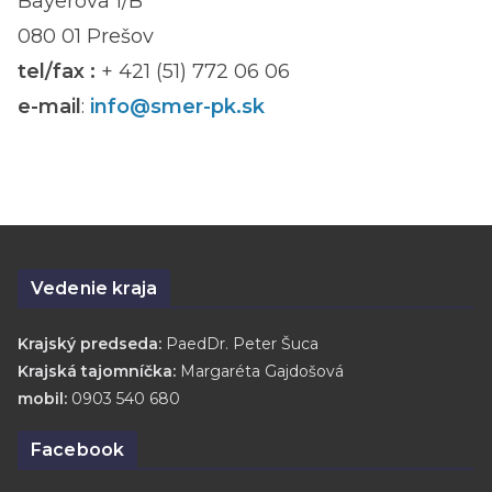
Bayerova 1/B
080 01 Prešov
tel/fax :
+ 421 (51) 772 06 06
e-mail
:
info@smer-pk.sk
Vedenie kraja
Krajský predseda:
PaedDr. Peter Šuca
Krajská tajomníčka:
Margaréta Gajdošová
mobil:
0903 540 680
Facebook