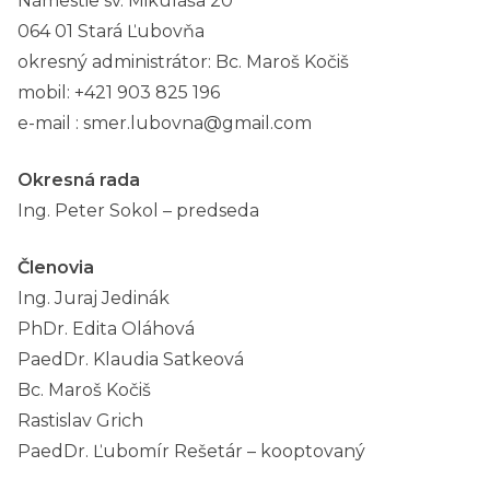
Námestie sv. Mikuláša 20
064 01 Stará Ľubovňa
okresný administrátor: Bc. Maroš Kočiš
mobil: +421 903 825 196
e-mail : smer.lubovna@gmail.com
Okresná rada
Ing. Peter Sokol – predseda
Členovia
Ing. Juraj Jedinák
PhDr. Edita Oláhová
PaedDr. Klaudia Satkeová
Bc. Maroš Kočiš
Rastislav Grich
PaedDr. Ľubomír Rešetár – kooptovaný