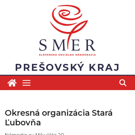
Skip
to
content
PREŠOVSKÝ KRAJ
Okresná organizácia Stará
Ľubovňa