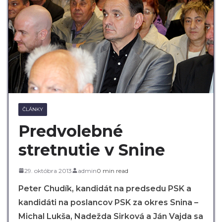
ČLÁNKY
Predvolebné
stretnutie v Snine
29. októbra 2013
admin
0 min read
Peter Chudík, kandidát na predsedu PSK a
kandidáti na poslancov PSK za okres Snina –
Michal Lukša, Nadežda Sirková a Ján Vajda sa