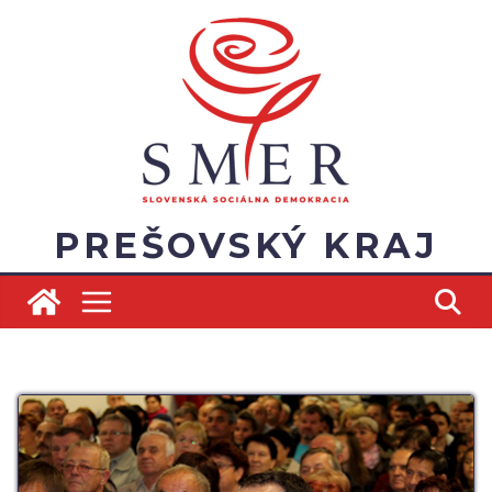
Skip
to
content
PREŠOVSKÝ KRAJ