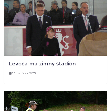
Levoča má zimný štadión
28. októbra 2015