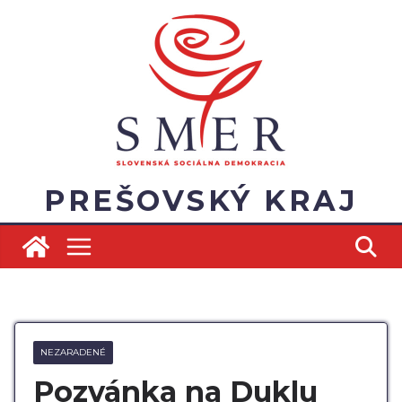
Skip
to
content
PREŠOVSKÝ KRAJ
NEZARADENÉ
Pozvánka na Duklu