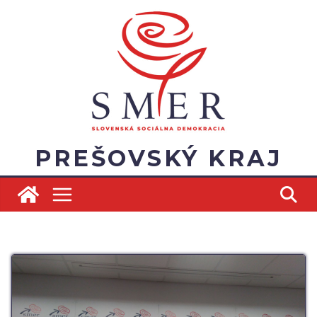
Skip
to
content
PREŠOVSKÝ KRAJ