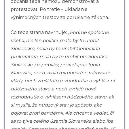
občania teda nemôžu demonštrovať a
protestovať. Po tretie – ukladanie
výnimočných trestov za porušenie zákona.
Čo teda strana navrhuje:
„Poďme spoločne
všetci, nie len politici, malo by to urobiť
Slovensko, mala by to urobiť Generálna
prokuratúra, mala by to urobiť prezidentka
Slovenskej republiky, požiadajme Igora
Matoviča, nech zvolá mimoriadne rokovanie
vlády, nech zruší toto rozhodnutie o vyhlásení
núdzového stavu a nech vydajú nové
rozhodnutie o vyhlásení núdzového stavu, ak
si myslia, že núdzový stav je spôsob, ako
bojovať proti pandémii. Ale chceme vedieť, či
sa to týka celého územia Slovenska alebo iba