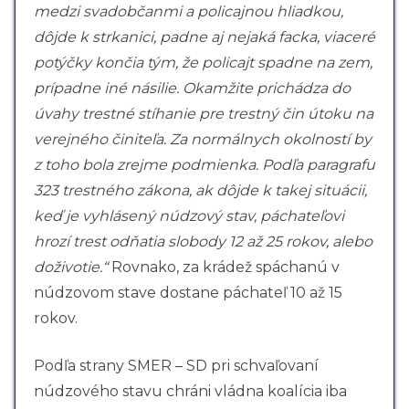
medzi svadobčanmi a policajnou hliadkou,
dôjde k strkanici, padne aj nejaká facka, viaceré
potýčky končia tým, že policajt spadne na zem,
prípadne iné násilie. Okamžite prichádza do
úvahy trestné stíhanie pre trestný čin útoku na
verejného činiteľa. Za normálnych okolností by
z toho bola zrejme podmienka. Podľa paragrafu
323 trestného zákona, ak dôjde k takej situácii,
keď je vyhlásený núdzový stav, páchateľovi
hrozí trest odňatia slobody 12 až 25 rokov, alebo
doživotie.“
Rovnako, za krádež spáchanú v
núdzovom stave dostane páchateľ 10 až 15
rokov.
Podľa strany SMER – SD pri schvaľovaní
núdzového stavu chráni vládna koalícia iba