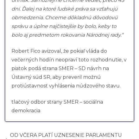
ohnísk. Samozrejme chceme vedieť, prečo 45
dní. Ďalej na ktoré ľudské práva sa vzťahujú
obmedzenia. Chceme dôkladnú dôvodovú
správu a úplne najčistejšie by bolo, keby to
bolo aj predmetom rokovania Národnej rady.“
Robert Fico avizoval, že pokiaľ vláda do
večerných hodín neopraví toto rozhodnutie, v
piatok podá strana SMER – SD návrh na
Ústavný súd SR, aby preveril možnú
protiústavnosť vyhlásenia núdzového stavu.
tlačový odbor strany SMER – sociálna
demokracia
OD VČERA PLATÍ UZNESENIE PARLAMENTU