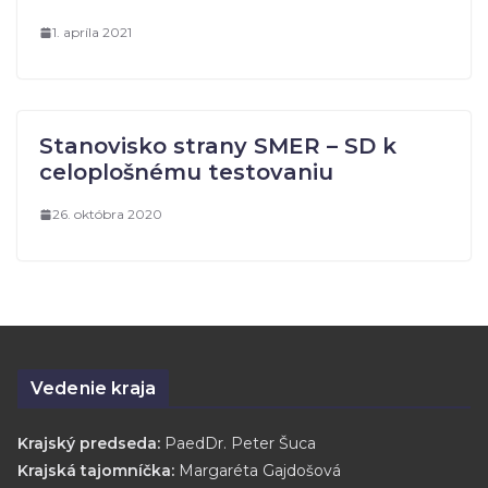
1. apríla 2021
Stanovisko strany SMER – SD k
celoplošnému testovaniu
26. októbra 2020
Vedenie kraja
Krajský predseda:
PaedDr. Peter Šuca
Krajská tajomníčka:
Margaréta Gajdošová