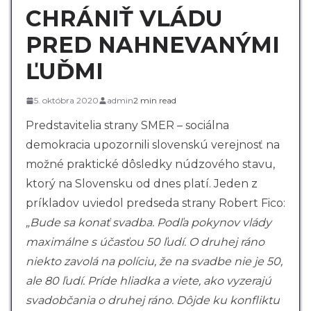
CHRÁNIŤ VLÁDU
PRED NAHNEVANÝMI
ĽUĎMI
5. októbra 2020
admin
2 min read
Predstavitelia strany SMER – sociálna
demokracia upozornili slovenskú verejnosť na
možné praktické dôsledky núdzového stavu,
ktorý na Slovensku od dnes platí. Jeden z
príkladov uviedol predseda strany Robert Fico:
„Bude sa konať svadba. Podľa pokynov vlády
maximálne s účasťou 50 ľudí. O druhej ráno
niekto zavolá na políciu, že na svadbe nie je 50,
ale 80 ľudí. Príde hliadka a viete, ako vyzerajú
svadobčania o druhej ráno. Dôjde ku konfliktu