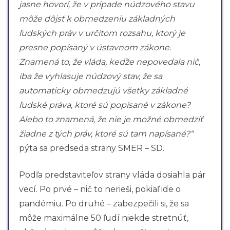
jasne hovorí, že v prípade núdzového stavu
môže dôjsť k obmedzeniu základných
ľudských práv v určitom rozsahu, ktorý je
presne popísaný v ústavnom zákone.
Znamená to, že vláda, keďže nepovedala nič,
iba že vyhlasuje núdzový stav, že sa
automaticky obmedzujú všetky základné
ľudské práva, ktoré sú popísané v zákone?
Alebo to znamená, že nie je možné obmedziť
žiadne z tých práv, ktoré sú tam napísané?“
pýta sa predseda strany SMER – SD.
Podľa predstaviteľov strany vláda dosiahla pár
vecí. Po prvé – nič to nerieši, pokiaľ ide o
pandémiu. Po druhé – zabezpečili si, že sa
môže maximálne 50 ľudí niekde stretnúť,