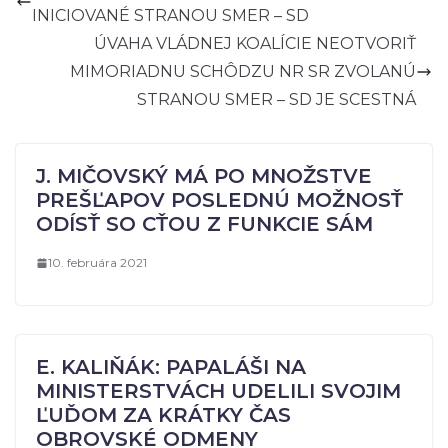
INICIOVANÉ STRANOU SMER – SD
ÚVAHA VLÁDNEJ KOALÍCIE NEOTVORIŤ
MIMORIADNU SCHÔDZU NR SR ZVOLANÚ
STRANOU SMER – SD JE SCESTNÁ
J. MIČOVSKÝ MÁ PO MNOŽSTVE
PREŠĽAPOV POSLEDNÚ MOŽNOSŤ
ODÍSŤ SO CŤOU Z FUNKCIE SÁM
10. februára 2021
E. KALIŇÁK: PAPALÁŠI NA
MINISTERSTVÁCH UDELILI SVOJIM
ĽUĎOM ZA KRÁTKY ČAS
OBROVSKÉ ODMENY