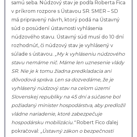
samú seba. Núdzový stav je podľa Roberta Fica
v príkrom rozpore s Ústavou SR. SMER – SD
má pripravený návrh, ktorý podá na Ústavný
súd o posúdení ústavnosti vyhlásenia
núdzového stavu. Ústavný súd musí do 10 dní
rozhodnúť, či núdzový stav je vyhlásený v
súlade s ústavou.
„My k vyhláseniu núdzového
stavu nemáme nič. Máme len uznesenie vlády
SR. Nie je k tomu žiadna predkladacia ani
dôvodová správa. Len sa dozvedáme, že je
vyhlásený núdzový stav na celom území
Slovenskej republiky na 45 dní a súčasne bol
požiadaný minister hospodárstva, aby predložil
vládne nariadenie, ktoré zabezpečuje
hospodársku mobilizáciu.“
Robert Fico ďalej
pokračoval:
„Ústavný zákon o bezpečnosti