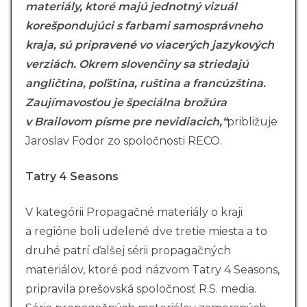
materiály, ktoré majú jednotný vizuál
korešpondujúci s farbami samosprávneho
kraja, sú pripravené vo viacerých jazykových
verziách. Okrem slovenčiny sa striedajú
angličtina, poľština, ruština a francúzština.
Zaujímavosťou je špeciálna brožúra
v Brailovom písme pre nevidiacich,“
približuje
Jaroslav Fodor zo spoločnosti RECO.
Tatry 4 Seasons
V kategórii Propagačné materiály o kraji
a regióne boli udelené dve tretie miesta a to
druhé patrí ďalšej sérii propagačných
materiálov, ktoré pod názvom Tatry 4 Seasons,
pripravila prešovská spoločnosť R.S. media.