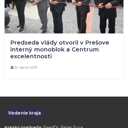
Predseda vlády otvoril v Prešove
interný monoblok a Centrum
excelentnosti
29. apríla 2013
Vedenie kraja
Krajský predseda:
PaedDr. Peter Šuca