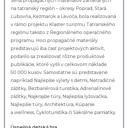
Séria propagačných materiálov zameraných
na tatranský región – okresy Poprad, Stará
Ľubovňa, Kežmarok a Levoča, bola realizovaná
v rámci projektu Klaster turizmu Tatranského
regiónu takisto z Regionálneho operačného
programu. Hoci propagačné materiály
predstavujú iba časť projektových aktivít,
podarilo sa zrealizovať rôzne produktové
publikácie, ktoré vyšli v celkovom náklade
50 000 kusov. Samostatne sú predstavené
napríklad Najlepšie výlety s deťmi, Netradičné
zážitky, Bezbariérová turistika, Adrenalínové
zážitky, Najkrajšie túry, Najlepšia lyžovačka,
Najlepšie túry, Architektúra, Kúpanie
a wellness, Cykloturistika či Sakrálne pamiatky.
Úspešná detská hra