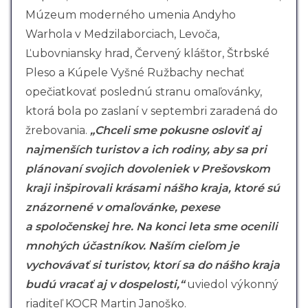
Múzeum moderného umenia Andyho
Warhola v Medzilaborciach, Levoča,
Ľubovniansky hrad, Červený kláštor, Štrbské
Pleso a Kúpele Vyšné Ružbachy nechať
opečiatkovať poslednú stranu omaľovánky,
ktorá bola po zaslaní v septembri zaradená do
žrebovania.
„Chceli sme pokusne osloviť aj
najmenších turistov a ich rodiny, aby sa pri
plánovaní svojich dovoleniek v Prešovskom
kraji inšpirovali krásami nášho kraja, ktoré sú
znázornené v omaľovánke, pexese
a spoločenskej hre. Na konci leta sme ocenili
mnohých účastníkov. Naším cieľom je
vychovávať si turistov, ktorí sa do nášho kraja
budú vracať aj v dospelosti,“
uviedol výkonný
riaditeľ KOCR Martin Janoško.